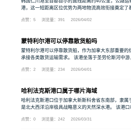
韩国仁川港至首都首尔的直线距离约40公里，公路运
港，这一短距离区位优势为两地物流高效衔接奠定了基础
点赞：5
浏览量：391
2026/04/02
蒙特利尔港可以停靠散货船吗
蒙特利尔港可以停靠散货船，作为加拿大东部重要的
承接各类散货运输需求。 该港坐落于圣劳伦斯河中游，航
点赞：2
浏览量：234
2026/04/01
哈利法克斯港口属于哪片海域
哈利法克斯港口位于加拿大新斯科舍省东南部，隶属
是北大西洋沿岸极具战略意义的天然深水港。 该港口以
点赞：0
浏览量：242
2026/03/31