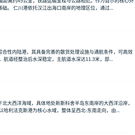
输距离约45公里，铁路运输里程与公路相近。作为首尔的核心外
。 仁川港依托汉江出海口南岸的地理区位，通过...
综合性内陆港，其具备完善的散货处理设施与通航条件，可高效
道经整治后水深稳定，主航道水深达11.3米，部...
于北大西洋海域，具体地处新斯科舍半岛东南岸的大西洋沿岸，
哈利法克斯港为核心水域，整体呈西北-东南走向，由...