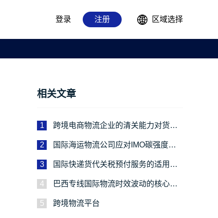
登录
注册
区域选择
相关文章
1
跨境电商物流企业的清关能力对货主
有多重要？
2
国际海运物流公司应对IMO碳强度新
规的绿色运输实施路径
3
国际快递货代关税预付服务的适用场
景解析
4
巴西专线国际物流时效波动的核心成
因与应对路径
5
跨境物流平台