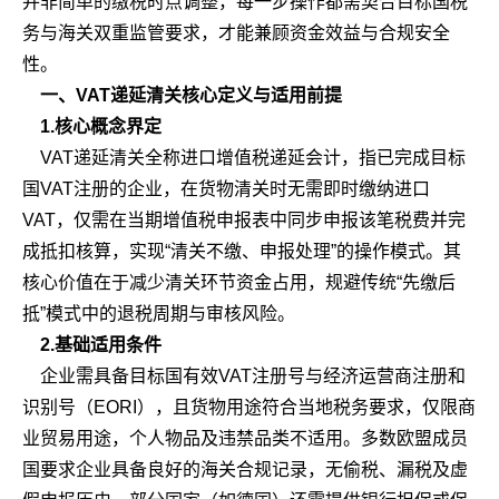
并非简单的缴税时点调整，每一步操作都需契合目标国税
务与海关双重监管要求，才能兼顾资金效益与合规安全
性。
一、VAT递延清关核心定义与适用前提
1.核心概念界定
VAT递延清关全称进口增值税递延会计，指已完成目标
国VAT注册的企业，在货物清关时无需即时缴纳进口
VAT，仅需在当期增值税申报表中同步申报该笔税费并完
成抵扣核算，实现“清关不缴、申报处理”的操作模式。其
核心价值在于减少清关环节资金占用，规避传统“先缴后
抵”模式中的退税周期与审核风险。
2.基础适用条件
企业需具备目标国有效VAT注册号与经济运营商注册和
识别号（EORI），且货物用途符合当地税务要求，仅限商
业贸易用途，个人物品及违禁品类不适用。多数欧盟成员
国要求企业具备良好的海关合规记录，无偷税、漏税及虚