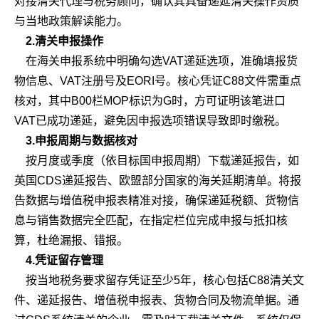
对接清关代理与税务顾问，确认其具备递延清关操作资质
与当地政策解读能力。
2.清关申报操作
在海关申报系统中明确勾选VAT递延选项，准确填报货
物信息、VAT注册号及EORI号。核心凭证C88文件需重点
核对，其中B00栏MOP标识为G时，方可证明该笔进口
VAT已成功递延，避免因申报选项错误导致即时缴税。
3.申报周期与数据核对
按月度或季度（依目标国申报周期）下载递延报告，如
英国CDS递延报告、欧盟部分国家的海关延期清单。将报
告数据与增值税申报表精准对接，确保递延税额、货物信
息与销售数据完全匹配，在指定栏位完成申报与抵扣核
算，杜绝漏报、错报。
4.凭证留存管理
按当地税务要求留存凭证至少5年，核心包括C88清关文
件、递延报告、增值税申报表、货物合同及物流单据。通