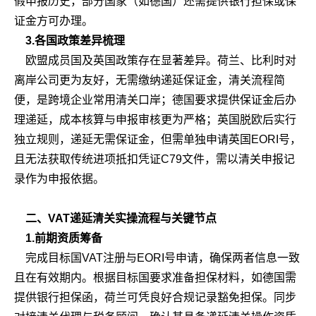
假申报历史，部分国家（如德国）还需提供银行担保或保
证金方可办理。
3.各国政策差异梳理
欧盟成员国及英国政策存在显著差异。荷兰、比利时对
离岸公司更为友好，无需缴纳递延保证金，清关流程简
便，是跨境企业常用清关口岸；德国要求提供保证金后办
理递延，成本核算与申报审核更为严格；英国脱欧后实行
独立规则，递延无需保证金，但需单独申请英国EORI号，
且无法获取传统进项抵扣凭证C79文件，需以清关申报记
录作为申报依据。
二、VAT递延清关实操流程与关键节点
1.前期资质筹备
完成目标国VAT注册与EORI号申请，确保两者信息一致
且在有效期内。根据目标国要求准备担保材料，如德国需
提供银行担保函，荷兰可凭良好合规记录豁免担保。同步