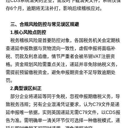
过CDS系统清关的企业，需及时下载清关文件，系统仅保
存6个月，逾期将无法补打，影响后续稽核应对。
三、合规风险防控与常见误区规避
1.核心风险点防控
税务稽核风险是首要防控对象，各国税务机关会定期核
查递延申报数据与货物流向一致性，虚假申报将面临补
税、罚款及利息追缴，情节严重者会被吊销VAT注册资
格。资金规划风险需重点关注，递延并非免除纳税义务，
需提前预留缴税资金，避免申报期资金不足导致逾期处
罚。
2.典型误区纠正
部分企业将递延等同于免税，忽视申报期缴税义务，导
致税务违规；另有企业混淆凭证要求，认为C79文件是递
延申报唯一依据，实则英国递延无需C79文件，以CDS报
告为准。需明确单一清关环节仅可选择一种缴税模式，递