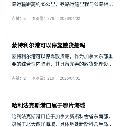
路运输距离约45公里，铁路运输里程与公路相
近。作为首尔的核心外港，这一短距离区位优势
点赞：5
浏览量：376
2026/04/02
为两地物流高效衔接奠定了基础。 仁川港依托汉
江出海口南岸的地理区位，通过...
蒙特利尔港可以停靠散货船吗
蒙特利尔港可以停靠散货船，作为加拿大东部重
要的综合性内陆港，其具备完善的散货处理设施
与通航条件，可高效承接各类散货运输需求。 该
点赞：2
浏览量：219
2026/04/01
港坐落于圣劳伦斯河中游，航道经整治后水深稳
定，主航道水深达11.3米，部...
哈利法克斯港口属于哪片海域
哈利法克斯港口位于加拿大新斯科舍省东南部，
隶属于北大西洋海域，具体地处新斯科舍半岛东