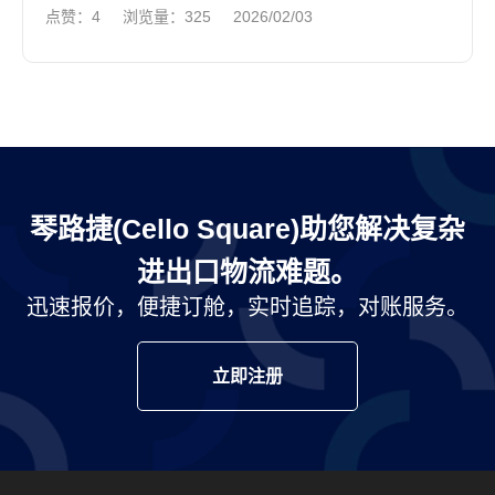
点赞：4
浏览量：325
2026/02/03
年吞吐量增至4466万标准箱，同比增长8.6%，创
下历史新高，...
琴路捷(Cello Square)助您解决复杂
进出口物流难题。
迅速报价，便捷订舱，实时追踪，对账服务。
立即注册