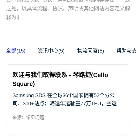
之处，以具体流程、协议、声明或其他网站内容定义解
释为准。
全部(15)
资讯中心(5)
物流问答(5)
帮助与支
欢迎与我们取得联系 - 琴路捷(Cello
Square)
Samsung SDS 在全球36个国家拥有52个分公
司、300+站点；海运年运输量77万TEU，空运年
运输量超22万吨，在中韩、中美、中欧等航线具
来源：常见问题
备竞争优势，帮助客户的货物畅达全球，可提供
包括跨境小包、空运、海运、铁运、仓储、清关