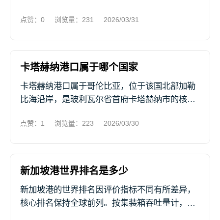
南岸的大西洋沿岸，是北大西洋沿岸极具战略意
点赞：0
浏览量：231
2026/03/31
义的天然深水港。 该港口以哈利法克斯港为核心
水域，整体呈西北-东南走向，由...
卡塔赫纳港口属于哪个国家
卡塔赫纳港口属于哥伦比亚，位于该国北部加勒
比海沿岸，是玻利瓦尔省首府卡塔赫纳市的核心
港口设施，隶属南美西航线。 作为哥伦比亚重要
点赞：1
浏览量：223
2026/03/30
的海运枢纽之一，其地理位置极具战略价值，处
于世界主要海运航线交汇处，凭借...
新加坡港世界排名是多少
新加坡港的世界排名因评价指标不同有所差异，
核心排名保持全球前列。按集装箱吞吐量计，
2024年其以4112.4万标准箱位列全球第二，2025