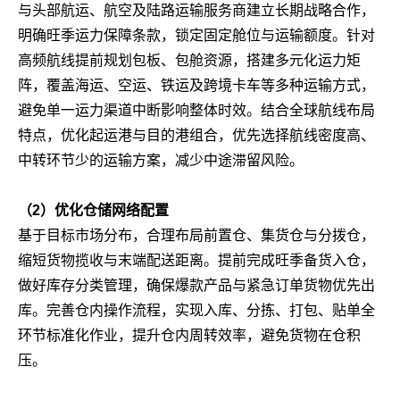
与头部航运、航空及陆路运输服务商建立长期战略合作，
明确旺季运力保障条款，锁定固定舱位与运输额度。针对
高频航线提前规划包板、包舱资源，搭建多元化运力矩
阵，覆盖海运、空运、铁运及跨境卡车等多种运输方式，
避免单一运力渠道中断影响整体时效。结合全球航线布局
特点，优化起运港与目的港组合，优先选择航线密度高、
中转环节少的运输方案，减少中途滞留风险。
（2）优化仓储网络配置
基于目标市场分布，合理布局前置仓、集货仓与分拨仓，
缩短货物揽收与末端配送距离。提前完成旺季备货入仓，
做好库存分类管理，确保爆款产品与紧急订单货物优先出
库。完善仓内操作流程，实现入库、分拣、打包、贴单全
环节标准化作业，提升仓内周转效率，避免货物在仓积
压。