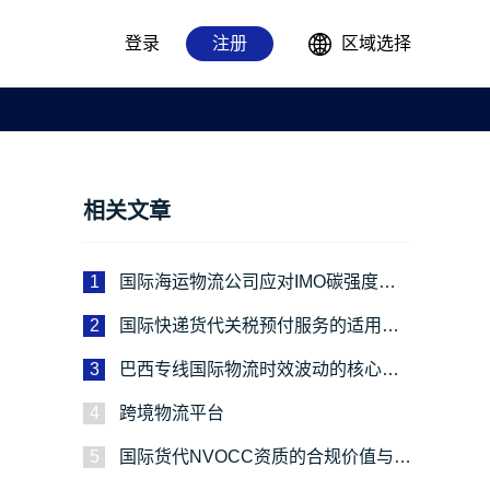
登录
注册
区域选择
相关文章
1
国际海运物流公司应对IMO碳强度新
规的绿色运输实施路径
2
国际快递货代关税预付服务的适用场
景解析
3
巴西专线国际物流时效波动的核心成
因与应对路径
4
跨境物流平台
5
国际货代NVOCC资质的合规价值与官
方核验指南