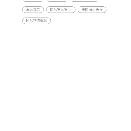
海运优势
国际空运货代平台
美国海运头程
国际物流概念