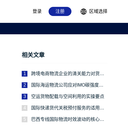
登录
注册
区域选择
相关文章
1
跨境电商物流企业的清关能力对货主
有多重要？
2
国际海运物流公司应对IMO碳强度新
规的绿色运输实施路径
3
空运货物配载与空间利用的实操要点
4
国际快递货代关税预付服务的适用场
景解析
5
巴西专线国际物流时效波动的核心成
因与应对路径