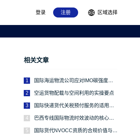
登录
注册
区域选择
相关文章
1
国际海运物流公司应对IMO碳强度新
规的绿色运输实施路径
2
空运货物配载与空间利用的实操要点
3
国际快递货代关税预付服务的适用场
景解析
4
巴西专线国际物流时效波动的核心成
因与应对路径
5
国际货代NVOCC资质的合规价值与官
方核验指南