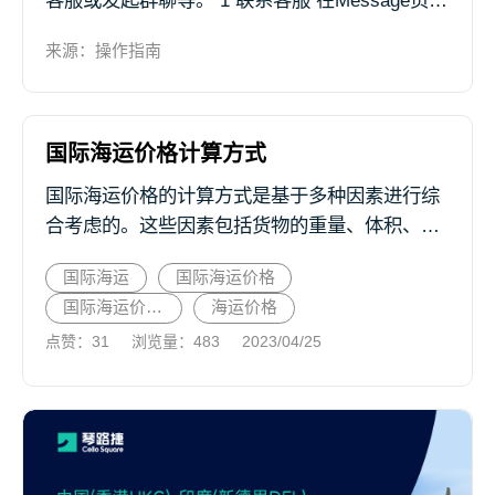
客服或发起群聊等。 1 联系客服 在Message页面
点击 邮件咨询 ，选择咨询的问题类型，根据页
来源：操作指南
面提示填写 标题、咨询内容 后点击 发送 ，我们
将会...
国际海运价格计算方式
国际海运价格的计算方式是基于多种因素进行综
合考虑的。这些因素包括货物的重量、体积、运
输距离、船公司的运营成本和供需状况等等。这
国际海运
国际海运价格
些因素会相互影响，从而导致不同的运费价格。
国际海运价格计算方式
海运价格
点赞：31
浏览量：483
2023/04/25