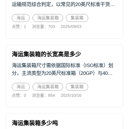
运输规范综合判定，以常见的20英尺标准干货箱
（20GP）和40英尺标准干货箱（40GP）为例：
海运
海运集装箱
集装箱
20GP集装箱的最大载重通常在21-28吨之间（含
点赞：1
浏览量：703
2025/09/03
货物...
海运集装箱的长宽高是多少
海运集装箱尺寸需依据国际标准（ISO标准）划
分，主流类型为20英尺标准箱（20GP）与40英
尺标准箱（40GP）。 20英尺标准箱外部尺寸通
海运
海运集装箱
集装箱
常为长6.058米、宽2.438米、高2.591米，...
点赞：0
浏览量：854
2025/10/16
海运集装箱多少吨