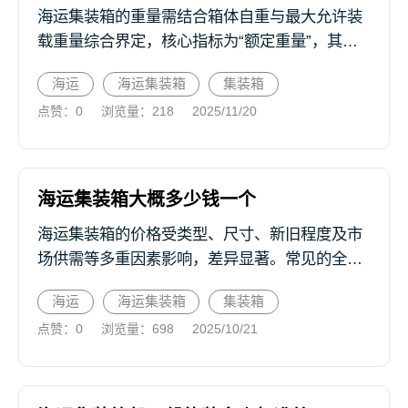
海运集装箱的重量需结合箱体自重与最大允许装
载重量综合界定，核心指标为“额定重量”，其数
值标注于箱体铭牌。常见干货集装箱中，20英尺
海运
海运集装箱
集装箱
标准箱（20GP）自重约2.2-2.5吨，最大允许总重
点赞：0
浏览量：218
2025/11/20
通常为24吨...
海运集装箱大概多少钱一个
海运集装箱的价格受类型、尺寸、新旧程度及市
场供需等多重因素影响，差异显著。常见的全新
标准干货柜中，20英尺柜（20'GP）价格约2
海运
海运集装箱
集装箱
万-3.5万元人民币，40英尺柜（40'GP）为3万-5
点赞：0
浏览量：698
2025/10/21
万元，40...