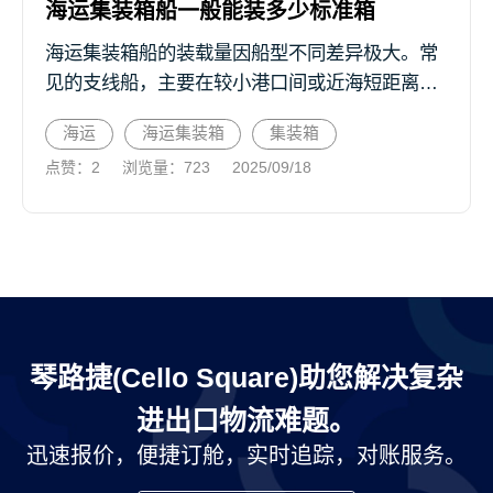
海运集装箱船一般能装多少标准箱
海运集装箱船的装载量因船型不同差异极大。常
见的支线船，主要在较小港口间或近海短距离运
输，长度多在200米以下，一般能装200至1500标
海运
海运集装箱
集装箱
准箱（TEU），比如一些服务于东南亚沿海航线
点赞：2
浏览量：723
2025/09/18
的支线船，常见装...
琴路捷(Cello Square)助您解决复杂
进出口物流难题。
迅速报价，便捷订舱，实时追踪，对账服务。