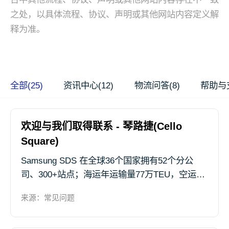
之处，以具体流程、协议、声明或其他网站内容定义解
释为准。
全部(25)
资讯中心(12)
物流问答(8)
帮助与支
欢迎与我们取得联系 - 琴路捷(Cello
Square)
Samsung SDS 在全球36个国家拥有52个分公
司、300+站点；海运年运输量77万TEU，空运年
运输量超22万吨，在中韩、中美、中欧等航线具
来源：常见问题
备竞争优势，帮助客户的货物畅达全球，可提供
包括跨境小包、空运、海运、铁运、仓储、清关