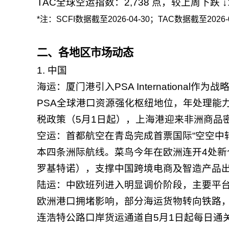
TAC全球空运指数：2,738 点，较上周下跌 ↓1
*注：SCFI数据截至2026-04-30；TAC数据截至2026-
二、各地区市场动态
1. 中国
海运：厦门港引入PSA Internationa
PSA全球港口资源强化枢纽地位，年处理能力超
税政策（5月1日起），上海港迎来非洲商品
空运：首都航空在青岛完成首票国际“空空中
本四条洲际航线。菜鸟今年在欧洲连开4处
罗基特诺），支撑中国跨境电商及智造产品
陆运：中欧班列进入明显调价阶段，主要平台5
欧洲港口拥堵影响，部分海运货物转向铁路
连浩特公路口岸货运通道自5月1日起每日通关