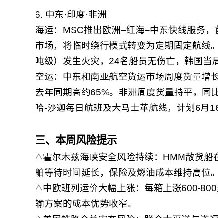
6. 中东·印度·非洲
海运：MSC推出欧洲–红海–中东快线服务，
市场，将临时绕行模式转变为定期固定航线。霍尔
吨级）发生火灾，24名船员无伤亡，韩国当
空运：中东和南亚航空货运市场周度货量增长
去年同期高约65%。非洲周度货量持平，同
哈-沙迦每日航班及大马士革航线，计划6月1
三、本周风险提示
霍尔木兹海峡安全风险持续：HMM散货船
△
舶等待时间延长，保险及燃油成本维持高位
中欧班列运价大幅上涨：每箱上涨600-8
△
输方案的成本优势收窄。