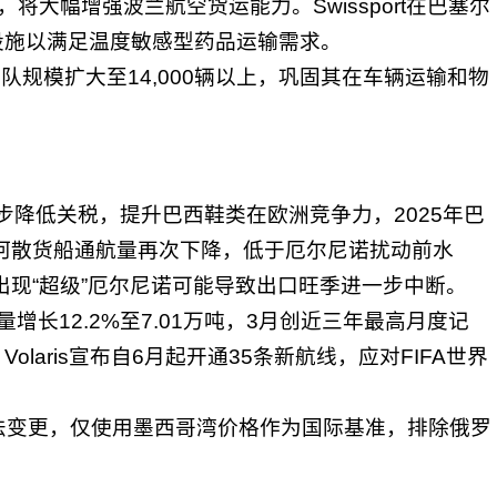
，将大幅增强波兰航空货运能力。Swissport在巴塞尔
设施以满足温度敏感型药品运输需求。
stics，车队规模扩大至14,000辆以上，巩固其在车辆运输和物
步降低关税，提升巴西鞋类在欧洲竞争力，2025年巴
运河散货船通航量再次下降，低于厄尔尼诺扰动前水
出现“超级”厄尔尼诺可能导致出口旺季进一步中断。
量增长12.2%至7.01万吨，3月创近三年最高月度记
aris宣布自6月起开通35条新航线，应对FIFA世界
法变更，仅使用墨西哥湾价格作为国际基准，排除俄罗