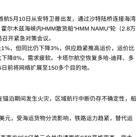
首航5月10日从安特卫普出发，通过沙特陆桥连接海湾
木兹海峡内HMM散货船“HMM NAMU”轮（2.8万
局召开紧急对策会议。
1%，但同比仍下降3%，供应趋紧推高运价，运价比
比下降8%，需求疲软。卡塔尔航空恢复多哈-迪拜、多
6日前将网络扩展至150多个目的地。
在锚泊期间发生火灾，区域航行中断仍存不确定性，船
。
00美元，受海运货物分流影响，铁路运力趋紧，替代运