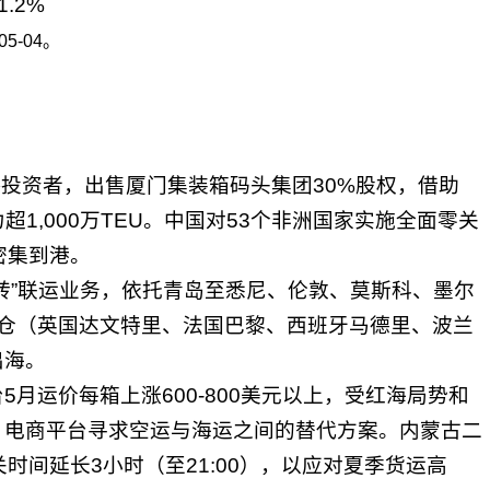
.2%
05-04。
l作为战略投资者，出售厦门集装箱码头集团30%股权，借助
1,000万TEU。中国对53个非洲国家实施全面零关
密集到港。
转”联运业务，依托青岛至悉尼、伦敦、莫斯科、墨尔
新仓（英国达文特里、法国巴黎、西班牙马德里、波兰
出海。
月运价每箱上涨600-800美元以上，受红海局势和
，电商平台寻求空运与海运之间的替代方案。内蒙古二
时间延长3小时（至21:00），以应对夏季货运高