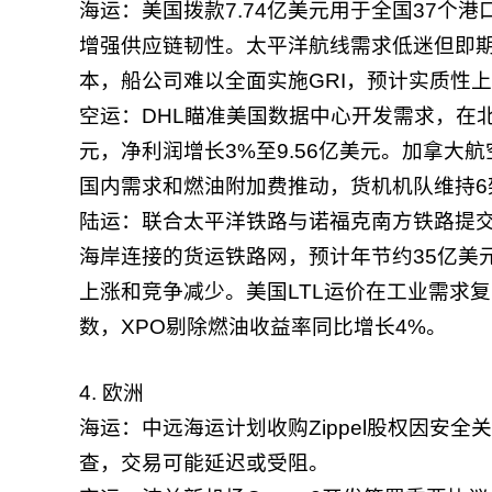
海运：美国拨款7.74亿美元用于全国37个
增强供应链韧性。太平洋航线需求低迷但即
本，船公司难以全面实施GRI，预计实质性上
空运：DHL瞄准美国数据中心开发需求，在北
元，净利润增长3%至9.56亿美元。加拿大航
国内需求和燃油附加费推动，货机机队维持6架
陆运：联合太平洋铁路与诺福克南方铁路提交
海岸连接的货运铁路网，预计年节约35亿美
上涨和竞争减少。美国LTL运价在工业需求
数，XPO剔除燃油收益率同比增长4%。
4. 欧洲
海运：中远海运计划收购Zippel股权因安
查，交易可能延迟或受阻。